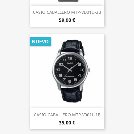
CASIO CABALLERO MTP-VD01D-3B
59,90 €
NUEVO
CASIO CABALLERO MTP-V001L-1B
35,00 €