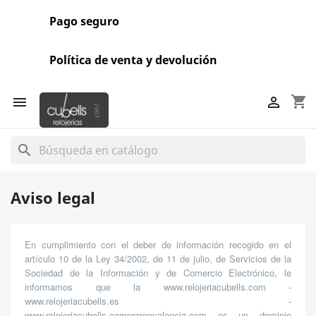
Pago seguro
Política de venta y devolución
shopping_cart


search
Aviso legal
En cumplimiento con el deber de información recogido en el
artículo 10 de la Ley 34/2002, de 11 de julio, de Servicios de la
Sociedad de la Información y de Comercio Electrónico, le
informamos que la www.relojeriacubells.com -
www.relojeriacubells.es -
www.relojeriacubells.comprarenvalencia.com es un dominio