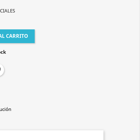
NCIALES
AL CARRITO
ock
lución