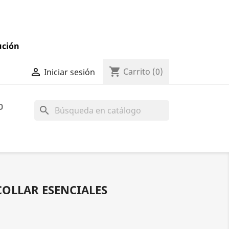
ución
shopping_cart

Carrito
(0)
Iniciar sesión
O
search
COLLAR ESENCIALES